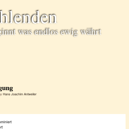
ühlenden
ginnt was endlos ewig währt
igung
by
Hans Joachim Antweiler
miniert
rt