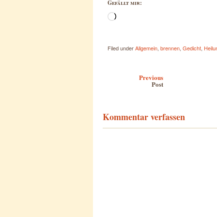
Gefällt mir:
Wird
geladen …
Filed under
Allgemein
,
brennen
,
Gedicht
,
Heilu
Post navigation
Previous
Post
Kommentar verfassen