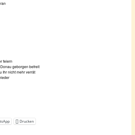
dran
r feiern
 Donau geborgen befreit
Ihr nicht mehr verrät
wieder
tsApp
Drucken