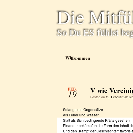
Die Mitf
So Du ES fühlst be
Willkommen
V wie Verein
FEB.
19
Posted on
19. Februar 2016
Solange die Gegensätze
Als Feuer und Wasser
Statt als Sich bedingende Kräfte gesehen
Einander bekämpfen die Form den Inhalt do
Und den „Kampf der Geschlechter“ favorisie