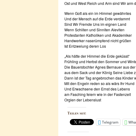
Ost und West Reich und Arm sind Wir arm 
Wenn Gott als ein im Himmel gewähntes
Und der Mensch auf die Erde verdammt
Sind Wir Fremde Uns im eignen Land
Wenn Schiiten und Sinniten Aleviten
Protestanten Katholiken und Akademiker
Handwerker naserümpfend nicht grüßen
Ist Entzweiung deren Los
„Als hätte der Himmel die Erde geküsst“
Frühling und Herbst den Sommer und Winte
Die Bauerstochter Agnes Bernauer aus der
aus dem Sack und der König Seine Liebe zu 
Dann ist der Tag angebrochen das Kinder 
Mit den Engeln reden so als wärs Ihr Hund
Und Erwachsene den Ernst des Lebens
am Fasching feiern wie in der Fastenzeit
Orgien der Lebenslust
Teilen mit:
Telegram
Wha