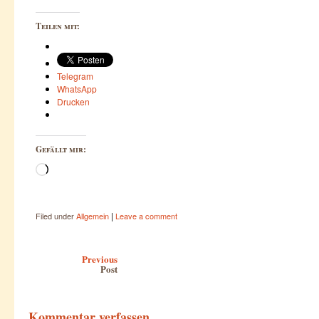
Teilen mit:
Telegram
WhatsApp
Drucken
Gefällt mir:
Wird
geladen …
|
Filed under
Allgemein
Leave a comment
Post navigation
Previous
Post
Kommentar verfassen