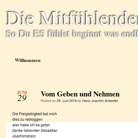
Die Mitfühlende
So Du ES fühlst beginnt was end
Willkommen
Vom Geben und Nehmen
JUNI
29
Posted on
29. Juni 2016
by
Hans Joachim Antweiler
Die Freigiebigkeit bat mich
dies zu rebloggen
also habe ich es getan
danke liebender Sebastian
Joachimsherz