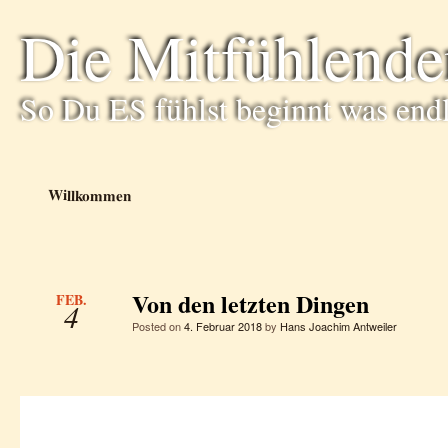
Die Mitfühlende
So Du ES fühlst beginnt was end
Willkommen
Von den letzten Dingen
FEB.
4
Posted on
4. Februar 2018
by
Hans Joachim Antweiler