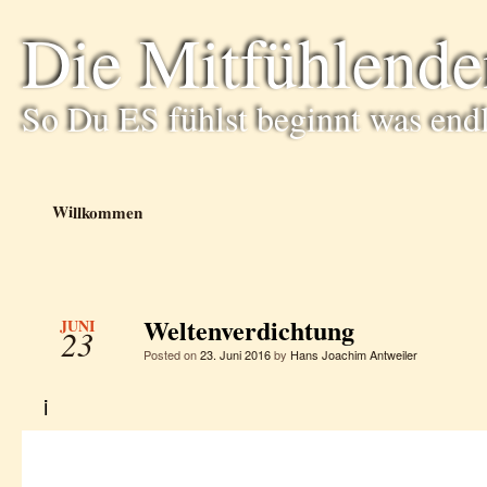
Die Mitfühlende
So Du ES fühlst beginnt was end
Willkommen
Weltenverdichtung
JUNI
23
Posted on
23. Juni 2016
by
Hans Joachim Antweiler
i