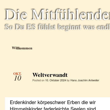
Die Mitfühlende
So Du ES fühlst beginnt was end
Willkommen
Weltverwandt
OKT.
10
Posted on
10. Oktober 2024
by
Hans Joachim Antweiler
Erdenkinder körpeschwer Erben die wir
Himmelskinder federleichte Seelen sind