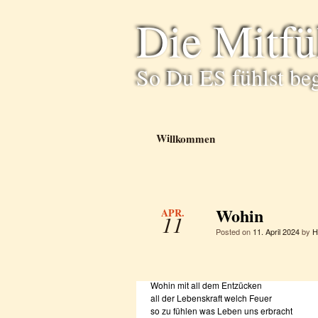
Die Mitf
So Du ES fühlst be
Willkommen
Wohin
APR.
11
Posted on
11. April 2024
by
H
Wohin mit all dem Entzücken
all der Lebenskraft welch Feuer
so zu fühlen was Leben uns erbracht