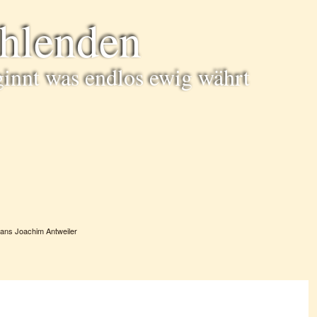
ühlenden
ginnt was endlos ewig währt
ans Joachim Antweiler