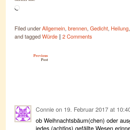
Wird
geladen …
Filed under
Allgemein
,
brennen
,
Gedicht
,
Heilung
|
and tagged
Würde
2 Comments
Post navigation
Previous
Post
Connie
on
19. Februar 2017 at 10:4
ob Weihnachtsbäum(chen) oder au
jedes (achtlos) gefällte Wesen erinn