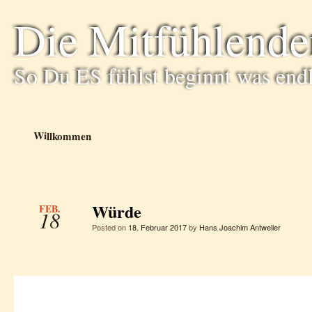
Die Mitfühlende
So Du ES fühlst beginnt was end
Willkommen
Würde
FEB.
18
Posted on
18. Februar 2017
by
Hans Joachim Antweiler