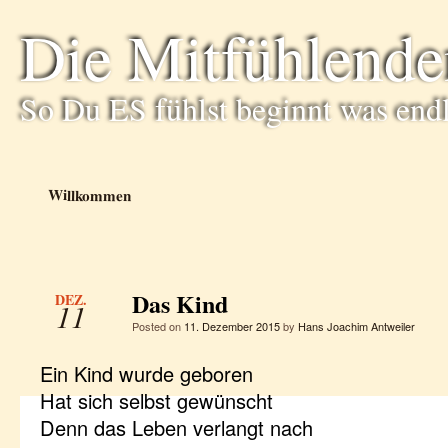
Die Mitfühlende
So Du ES fühlst beginnt was end
Willkommen
Das Kind
DEZ.
11
Posted on
11. Dezember 2015
by
Hans Joachim Antweiler
Ein Kind wurde geboren
Hat sich selbst gewünscht
Denn das Leben verlangt nach