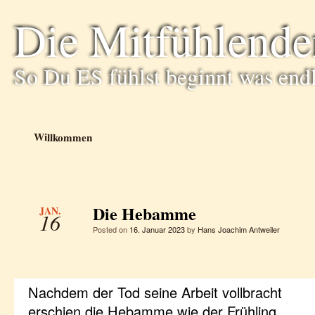
Die Mitfühlende
So Du ES fühlst beginnt was end
Willkommen
Die Hebamme
JAN.
16
Posted on
16. Januar 2023
by
Hans Joachim Antweiler
Nachdem der Tod seine Arbeit vollbracht
erschien die Hebamme wie der Frühling