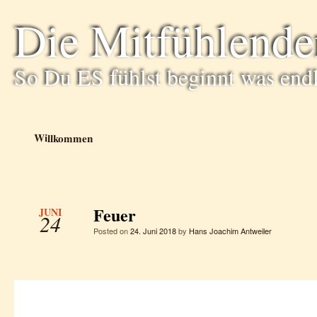
Die Mitfühlende
So Du ES fühlst beginnt was end
Willkommen
Feuer
JUNI
24
Posted on
24. Juni 2018
by
Hans Joachim Antweiler