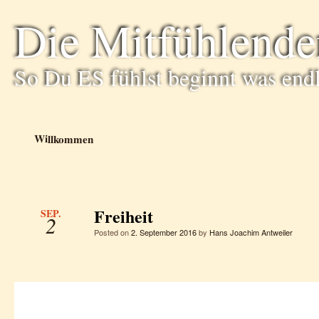
Die Mitfühlende
So Du ES fühlst beginnt was end
Willkommen
Freiheit
SEP.
2
Posted on
2. September 2016
by
Hans Joachim Antweiler