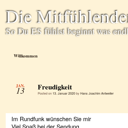
Die Mitfühlende
So Du ES fühlst beginnt was end
Willkommen
Freudigkeit
JAN.
13
Posted on
13. Januar 2020
by
Hans Joachim Antweiler
Im Rundfunk wünschen Sie mir
Viel Spaß bei der Sendung