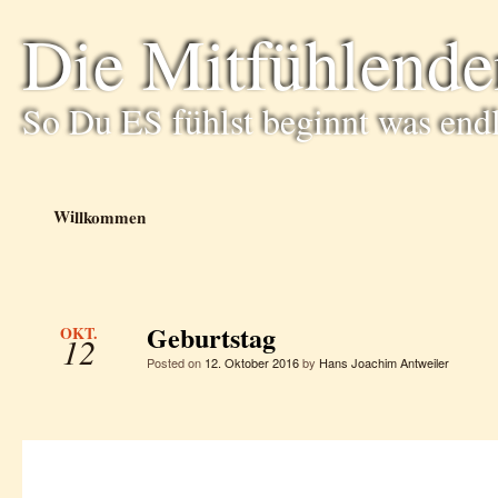
Die Mitfühlende
So Du ES fühlst beginnt was end
Willkommen
Geburtstag
OKT.
12
Posted on
12. Oktober 2016
by
Hans Joachim Antweiler