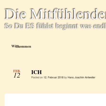
Die Mitfühlende
So Du ES fühlst beginnt was end
Willkommen
ICH
FEB.
12
Posted on
12. Februar 2018
by
Hans Joachim Antweiler