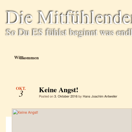
Die Mitfühlende
So Du ES fühlst beginnt was end
Willkommen
Keine Angst!
OKT.
3
Posted on
3. Oktober 2016
by
Hans Joachim Antweiler