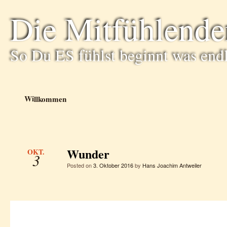
Die Mitfühlende
So Du ES fühlst beginnt was end
Willkommen
Wunder
OKT.
3
Posted on
3. Oktober 2016
by
Hans Joachim Antweiler