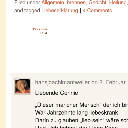
Filed under
Allgemein
,
brennen
,
Gedicht
,
Heilung
|
and tagged
Liebeserklärung
4 Comments
Post navigation
Previous
Post
hansjoachimantweiler
on
2. Februar
Liebende Connie
„Dieser mancher Mensch“ der ich bi
War Jahrzehnte lang liebeskrank
Darin zu glauben „lieb sein“ wäre sc
Und „lieb haben“ der Liebe Sohn