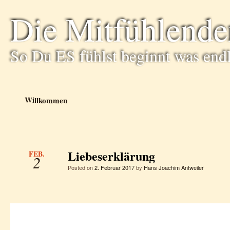
Die Mitfühlende
So Du ES fühlst beginnt was end
Willkommen
Liebeserklärung
FEB.
2
Posted on
2. Februar 2017
by
Hans Joachim Antweiler