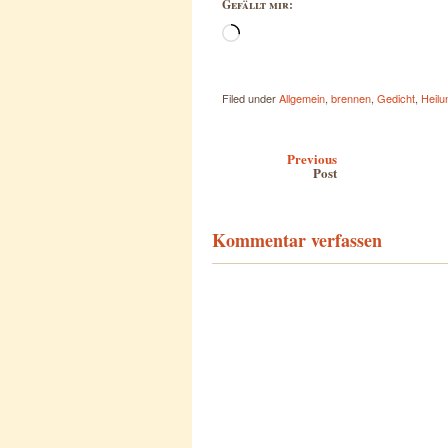
Gefällt mir:
Wird
geladen …
Filed under
Allgemein
,
brennen
,
Gedicht
,
Heilu
Post navigation
Previous
Post
Kommentar verfassen