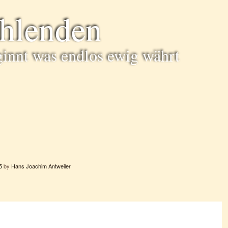
ühlenden
ginnt was endlos ewig währt
5
by
Hans Joachim Antweiler