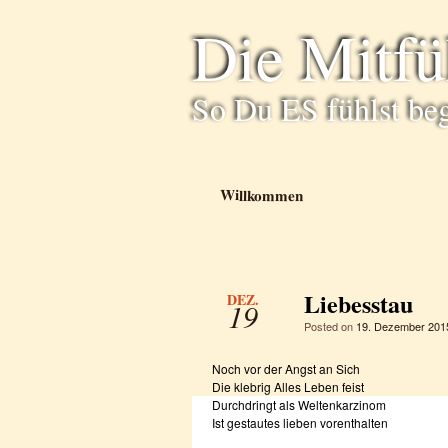
Die Mitf
So Du ES fühlst be
Willkommen
Liebesstau
DEZ.
19
Posted on
19. Dezember 201
Noch vor der Angst an Sich
Die klebrig Alles Leben feist
Durchdringt als Weltenkarzinom
Ist gestautes lieben vorenthalten