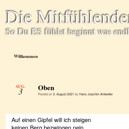
Die Mitfühlende
So Du ES fühlst beginnt was end
Willkommen
Oben
AUG.
3
Posted on
3. August 2021
by
Hans Joachim Antweiler
Auf einen Gipfel will ich steigen
keinen Berg bezwingen nein