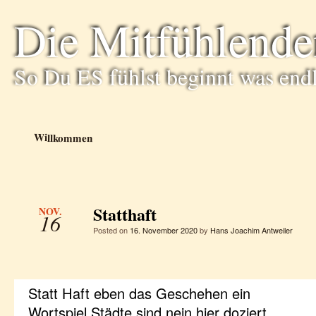
Die Mitfühlende
So Du ES fühlst beginnt was end
Willkommen
Statthaft
NOV.
16
Posted on
16. November 2020
by
Hans Joachim Antweiler
Statt Haft eben das Geschehen ein
Wortspiel Städte sind nein hier doziert