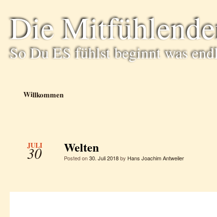
Die Mitfühlende
So Du ES fühlst beginnt was end
Willkommen
Welten
JULI
30
Posted on
30. Juli 2018
by
Hans Joachim Antweiler