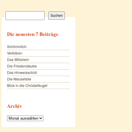
Suchen
nach:
Die neuesten 7 Beiträge
Schlimmlich
Verklären
Das Witzelein
Die Friedenstaube
Das Hinweisschild
Die Mausefalle
Blick in die Christallkugel
Archiv
Archiv