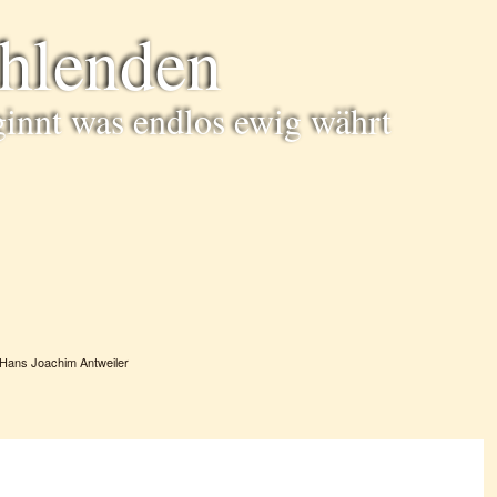
ühlenden
ginnt was endlos ewig währt
Hans Joachim Antweiler