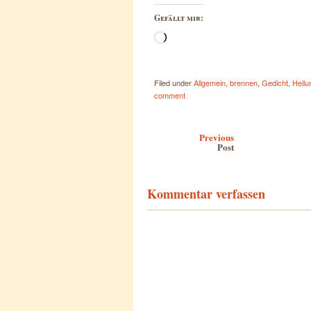
Gefällt mir:
Wird
geladen …
Filed under
Allgemein
,
brennen
,
Gedicht
,
Heilu
comment
Post navigation
Previous
Post
Kommentar verfassen