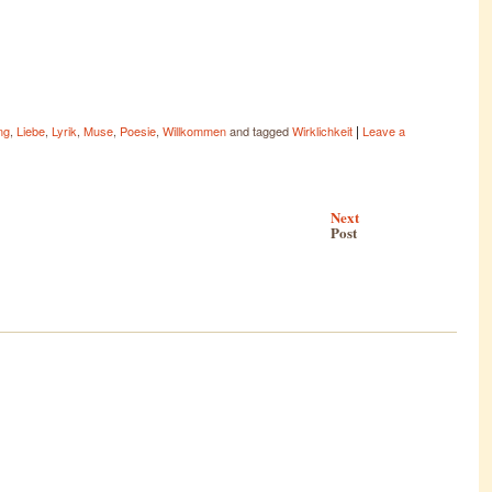
|
ng
,
Liebe
,
Lyrik
,
Muse
,
Poesie
,
Willkommen
and tagged
Wirklichkeit
Leave a
Next
Post