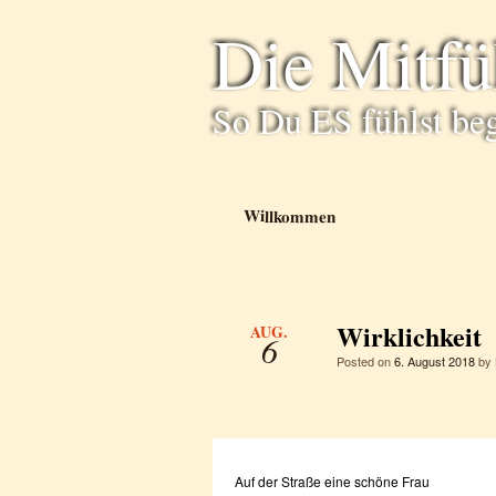
Die Mitf
So Du ES fühlst be
Willkommen
Wirklichkeit
AUG.
6
Posted on
6. August 2018
by
Auf der Straße eine schöne Frau