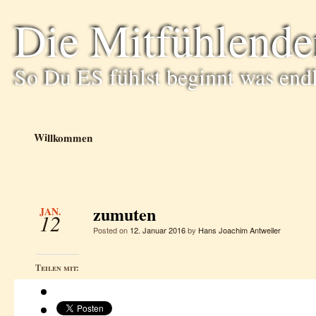
Die Mitfühlende
So Du ES fühlst beginnt was end
Willkommen
zumuten
JAN.
12
Posted on
12. Januar 2016
by
Hans Joachim Antweiler
Teilen mit: