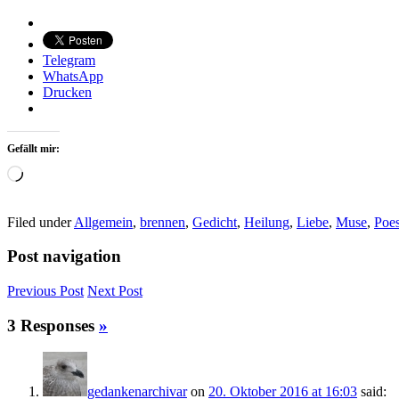
Telegram
WhatsApp
Drucken
Gefällt mir:
Wird
geladen …
Filed under
Allgemein
,
brennen
,
Gedicht
,
Heilung
,
Liebe
,
Muse
,
Poes
Post navigation
Previous
Post
Next
Post
3 Responses
»
gedankenarchivar
on
20. Oktober 2016 at 16:03
said: