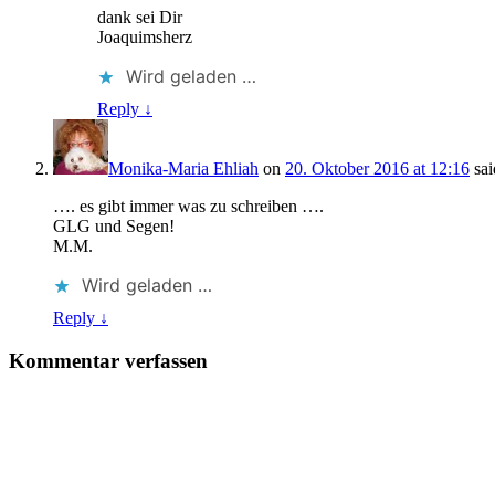
dank sei Dir
Joaquimsherz
Wird geladen …
Reply ↓
Monika-Maria Ehliah
on
20. Oktober 2016 at 12:16
sai
…. es gibt immer was zu schreiben ….
GLG und Segen!
M.M.
Wird geladen …
Reply ↓
Kommentar verfassen